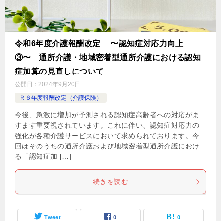
令和6年度介護報酬改定 〜認知症対応力向上
③〜 通所介護・地域密着型通所介護における認知
症加算の見直しについて
公開日：
2024年9月20日
Ｒ６年度報酬改定（介護保険）
今後、急激に増加が予測される認知症高齢者への対応がま
すます重要視されています。これに伴い、認知症対応力の
強化が各種介護サービスにおいて求められております。今
回はそのうちの通所介護および地域密着型通所介護におけ
る「認知症加 […]
続きを読む
Tweet
0
0