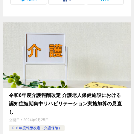
Tweet
0
0
令和6年度介護報酬改定 介護老人保健施設における
認知症短期集中リハビリテーション実施加算の見直
し
公開日：
2024年9月25日
Ｒ６年度報酬改定（介護保険）