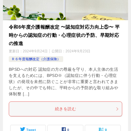
令和6年度介護報酬改定 〜認知症対応力向上⑤〜 平
時からの認知症の行動・心理症状の予防、早期対応
の推進
更新日：
2024年9月24日
公開日：
2024年9月23日
Ｒ６年度報酬改定（介護保険）
BPSDへの対応 認知症の方の尊厳を守り、本人主体の生活
を支えるためには、BPSD※（認知症に伴う行動・心理症
状）の発現を未然に防ぐことが非常に重要と言われてきま
したが、その中でも特に、平時からの予防的な取り組みや
体制整 […]
続きを読む
Tweet
0
0