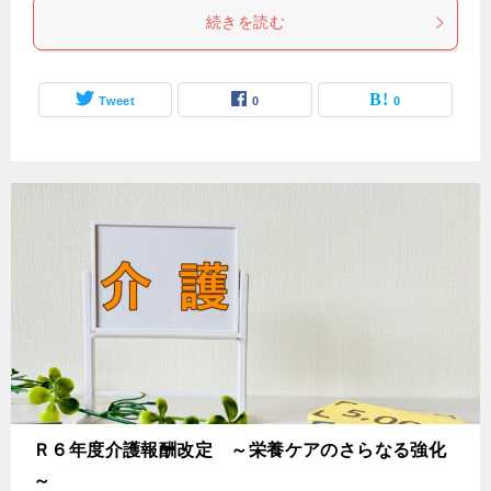
続きを読む
Tweet
0
0
Ｒ６年度介護報酬改定 ～栄養ケアのさらなる強化
～