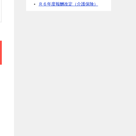
Ｒ６年度報酬改定（介護保険）
援
と
な