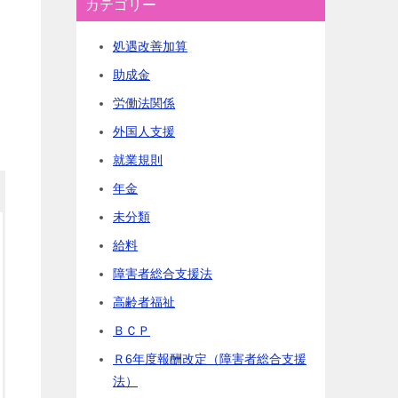
カテゴリー
に
け
処遇改善加算
つ
助成金
労働法関係
外国人支援
就業規則
年金
未分類
給料
障害者総合支援法
高齢者福祉
ＢＣＰ
Ｒ6年度報酬改定（障害者総合支援
法）