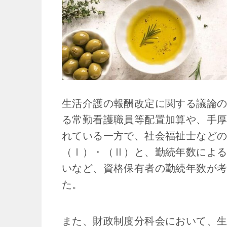
生活介護の報酬改定に関する議論
る常勤看護職員等配置加算や、手
れている一方で、社会福祉士など
（Ⅰ）・（Ⅱ）と、勤続年数によ
いなど、資格保有者の勤続年数が
た。
また、財政制度分科会において、