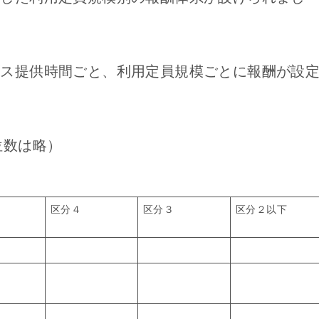
ビス提供時間ごと、利用定員規模ごとに報酬が設
位数は略）
区分４
区分３
区分２以下